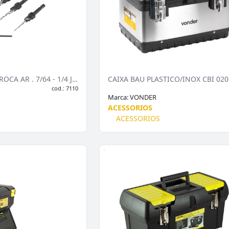
ESCAREADOR COM BROCA AR . 7/64 - 1/4 JG C/8PC VONDER
cod.: 7110
Marca:
VONDER
ACESSORIOS
ACESSORIOS