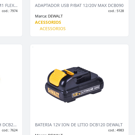
ADAPTADOR ANGULAR P/PARAF 4EM1 FLEX/90 DWAMRASET
ADAPTADOR USB P/BAT 12/20V MAX DCB090
cod.: 7974
cod.: 5128
Marca:
DEWALT
ACESSORIOS
ACESSORIOS
BATERIA ION DE LITIO 20V XR 2.0AH DCB203-B3 DEW
BATERIA 12V ION DE LITIO DCB120 DEWALT
cod.: 7624
cod.: 4983