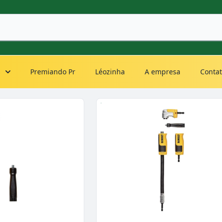
s
Premiando Pr
Léozinha
A empresa
Conta