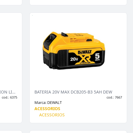
BATERIA 20V MAX COMPACT 1.5AH ION LITIO DCB201 DEW
BATERIA 20V MAX DCB205-B3 5AH DEW
cod.: 6375
cod.: 7667
Marca:
DEWALT
ACESSORIOS
ACESSORIOS