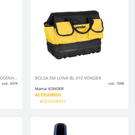
BOLSA DEWALT MULTITASK C OM RODINHAS DWST82929 DEW
BOLSA EM LONA BL 010 VONDER
cod.: 6374
cod.: 7098
Marca:
VONDER
ACESSORIOS
ACESSORIOS