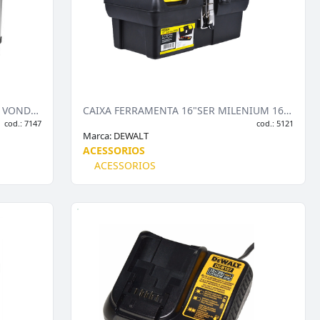
CAIXA BAU PLASTICO/INOX CBI 020 VONDER
CAIXA FERRAMENTA 16"SER MILENIUM 16-013
cod.: 7147
cod.: 5121
Marca:
DEWALT
ACESSORIOS
ACESSORIOS